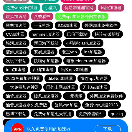
免费vqn外网加速
小蓝鸟
优途加速器官网
风驰加速器
旋风加速器
八戒看书
免费vps加速器外网苹果版
黑豹加速器
一元机场
IOS加速器
外网加速免费软件
CC加速器
hammer加速器
巴伯下载站
快连vn破解版
银河加速器
新日港下载站
小猫咪ciash加速器
蓝鲸加速器
安易加速器
老王vnp
ins加速器
次玩下载站
快喵vp加速器
电报telegeram加速器
toto加速器
西柚加速器
蚂蚁npv加速器
2023免费加速神器
BitzNet加速器
快连npv加速器
十大免费加速神器
国外上网加速器
闪电猫加速器
油管加速器
旋风加速度器
一元机场
外网加速免费软件
油管加速器永久免费版
旋风vqn加速
免费vqn加速2023
巴博下载站
免费vp加速七天试用
免费跨墙软件
quickq
西柚加速器
胜春下载站
永久免费使用的加速器
下载