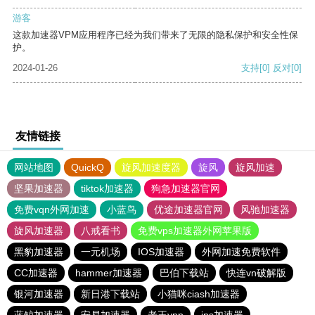
游客
这款加速器VPM应用程序已经为我们带来了无限的隐私保护和安全性保
护。
2024-01-26
支持
[0]
反对
[0]
友情链接
网站地图
QuickQ
旋风加速度器
旋风
旋风加速
坚果加速器
tiktok加速器
狗急加速器官网
免费vqn外网加速
小蓝鸟
优途加速器官网
风驰加速器
旋风加速器
八戒看书
免费vps加速器外网苹果版
黑豹加速器
一元机场
IOS加速器
外网加速免费软件
CC加速器
hammer加速器
巴伯下载站
快连vn破解版
银河加速器
新日港下载站
小猫咪ciash加速器