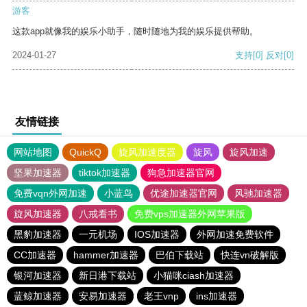
游客
这款app就像我的娱乐小助手，随时随地为我的娱乐提供帮助。
2024-01-27
支持
[0]
反对
[0]
友情链接
网站地图
QuickQ
旋风加速度器
旋风
旋风加速
坚果加速器
tiktok加速器
狗急加速器官网
免费vqn外网加速
小蓝鸟
优途加速器官网
风驰加速器
旋风加速器
八戒看书
免费vps加速器外网苹果版
黑豹加速器
一元机场
IOS加速器
外网加速免费软件
CC加速器
hammer加速器
巴伯下载站
快连vn破解版
银河加速器
新日港下载站
小猫咪ciash加速器
蓝鲸加速器
安易加速器
老王vnp
ins加速器