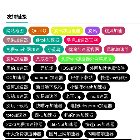
友情链接
网站地图
QuickQ
旋风加速度器
旋风
旋风加速
坚果加速器
tiktok加速器
狗急加速器官网
免费vqn外网加速
小蓝鸟
优途加速器官网
风驰加速器
旋风加速器
八戒看书
免费vps加速器外网苹果版
黑豹加速器
一元机场
IOS加速器
外网加速免费软件
CC加速器
hammer加速器
巴伯下载站
快连vn破解版
银河加速器
新日港下载站
小猫咪ciash加速器
蓝鲸加速器
安易加速器
老王vnp
ins加速器
次玩下载站
快喵vp加速器
电报telegeram加速器
toto加速器
西柚加速器
蚂蚁npv加速器
2023免费加速神器
BitzNet加速器
快连npv加速器
十大免费加速神器
国外上网加速器
闪电猫加速器