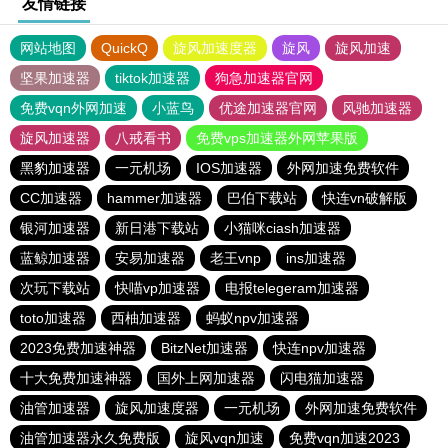
友情链接
网站地图
QuickQ
旋风加速度器
旋风
旋风加速
坚果加速器
tiktok加速器
狗急加速器官网
免费vqn外网加速
小蓝鸟
优途加速器官网
风驰加速器
旋风加速器
八戒看书
免费vps加速器外网苹果版
黑豹加速器
一元机场
IOS加速器
外网加速免费软件
CC加速器
hammer加速器
巴伯下载站
快连vn破解版
银河加速器
新日港下载站
小猫咪ciash加速器
蓝鲸加速器
安易加速器
老王vnp
ins加速器
次玩下载站
快喵vp加速器
电报telegeram加速器
toto加速器
西柚加速器
蚂蚁npv加速器
2023免费加速神器
BitzNet加速器
快连npv加速器
十大免费加速神器
国外上网加速器
闪电猫加速器
油管加速器
旋风加速度器
一元机场
外网加速免费软件
油管加速器永久免费版
旋风vqn加速
免费vqn加速2023