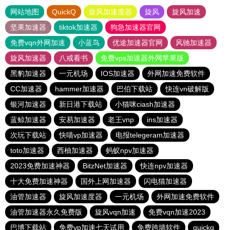
网站地图
QuickQ
旋风加速度器
旋风
旋风加速
坚果加速器
tiktok加速器
狗急加速器官网
免费vqn外网加速
小蓝鸟
优途加速器官网
风驰加速器
旋风加速器
八戒看书
免费vps加速器外网苹果版
黑豹加速器
一元机场
IOS加速器
外网加速免费软件
CC加速器
hammer加速器
巴伯下载站
快连vn破解版
银河加速器
新日港下载站
小猫咪ciash加速器
蓝鲸加速器
安易加速器
老王vnp
ins加速器
次玩下载站
快喵vp加速器
电报telegeram加速器
toto加速器
西柚加速器
蚂蚁npv加速器
2023免费加速神器
BitzNet加速器
快连npv加速器
十大免费加速神器
国外上网加速器
闪电猫加速器
油管加速器
旋风加速度器
一元机场
外网加速免费软件
油管加速器永久免费版
旋风vqn加速
免费vqn加速2023
巴博下载站
免费vp加速七天试用
免费跨墙软件
quickq