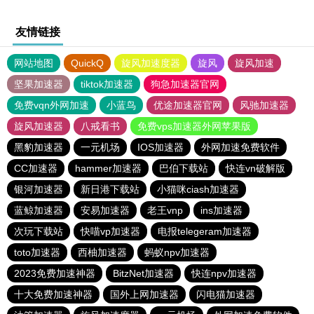
友情链接
网站地图
QuickQ
旋风加速度器
旋风
旋风加速
坚果加速器
tiktok加速器
狗急加速器官网
免费vqn外网加速
小蓝鸟
优途加速器官网
风驰加速器
旋风加速器
八戒看书
免费vps加速器外网苹果版
黑豹加速器
一元机场
IOS加速器
外网加速免费软件
CC加速器
hammer加速器
巴伯下载站
快连vn破解版
银河加速器
新日港下载站
小猫咪ciash加速器
蓝鲸加速器
安易加速器
老王vnp
ins加速器
次玩下载站
快喵vp加速器
电报telegeram加速器
toto加速器
西柚加速器
蚂蚁npv加速器
2023免费加速神器
BitzNet加速器
快连npv加速器
十大免费加速神器
国外上网加速器
闪电猫加速器