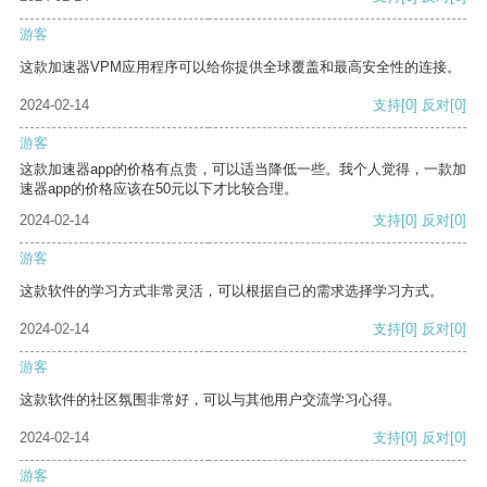
游客
这款加速器VPM应用程序可以给你提供全球覆盖和最高安全性的连接。
2024-02-14
支持
[0]
反对
[0]
游客
这款加速器app的价格有点贵，可以适当降低一些。我个人觉得，一款加
速器app的价格应该在50元以下才比较合理。
2024-02-14
支持
[0]
反对
[0]
游客
这款软件的学习方式非常灵活，可以根据自己的需求选择学习方式。
2024-02-14
支持
[0]
反对
[0]
游客
这款软件的社区氛围非常好，可以与其他用户交流学习心得。
2024-02-14
支持
[0]
反对
[0]
游客