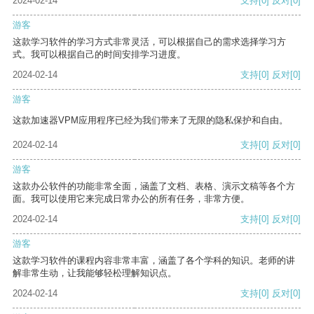
2024-02-14
支持
[0]
反对
[0]
游客
这款学习软件的学习方式非常灵活，可以根据自己的需求选择学习方
式。我可以根据自己的时间安排学习进度。
2024-02-14
支持
[0]
反对
[0]
游客
这款加速器VPM应用程序已经为我们带来了无限的隐私保护和自由。
2024-02-14
支持
[0]
反对
[0]
游客
这款办公软件的功能非常全面，涵盖了文档、表格、演示文稿等各个方
面。我可以使用它来完成日常办公的所有任务，非常方便。
2024-02-14
支持
[0]
反对
[0]
游客
这款学习软件的课程内容非常丰富，涵盖了各个学科的知识。老师的讲
解非常生动，让我能够轻松理解知识点。
2024-02-14
支持
[0]
反对
[0]