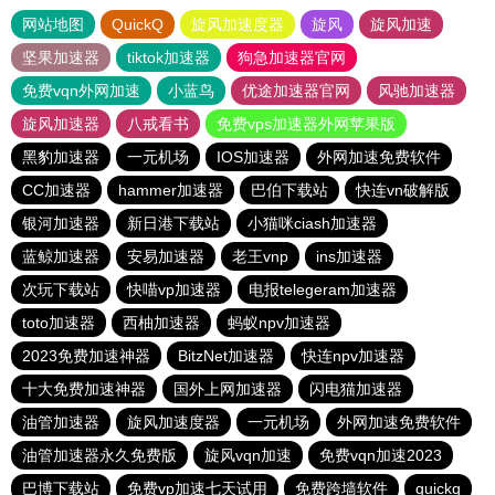
网站地图
QuickQ
旋风加速度器
旋风
旋风加速
坚果加速器
tiktok加速器
狗急加速器官网
免费vqn外网加速
小蓝鸟
优途加速器官网
风驰加速器
旋风加速器
八戒看书
免费vps加速器外网苹果版
黑豹加速器
一元机场
IOS加速器
外网加速免费软件
CC加速器
hammer加速器
巴伯下载站
快连vn破解版
银河加速器
新日港下载站
小猫咪ciash加速器
蓝鲸加速器
安易加速器
老王vnp
ins加速器
次玩下载站
快喵vp加速器
电报telegeram加速器
toto加速器
西柚加速器
蚂蚁npv加速器
2023免费加速神器
BitzNet加速器
快连npv加速器
十大免费加速神器
国外上网加速器
闪电猫加速器
油管加速器
旋风加速度器
一元机场
外网加速免费软件
油管加速器永久免费版
旋风vqn加速
免费vqn加速2023
巴博下载站
免费vp加速七天试用
免费跨墙软件
quickq