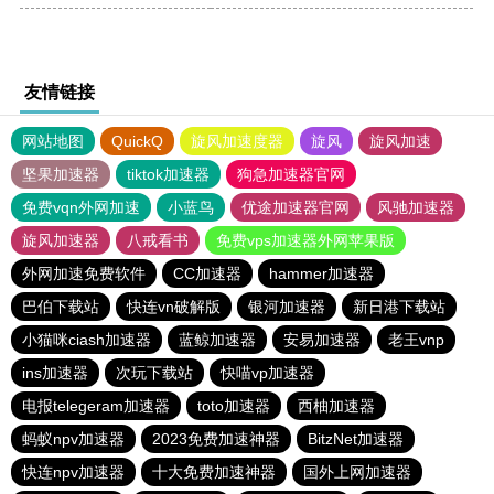
友情链接
网站地图
QuickQ
旋风加速度器
旋风
旋风加速
坚果加速器
tiktok加速器
狗急加速器官网
免费vqn外网加速
小蓝鸟
优途加速器官网
风驰加速器
旋风加速器
八戒看书
免费vps加速器外网苹果版
外网加速免费软件
CC加速器
hammer加速器
巴伯下载站
快连vn破解版
银河加速器
新日港下载站
小猫咪ciash加速器
蓝鲸加速器
安易加速器
老王vnp
ins加速器
次玩下载站
快喵vp加速器
电报telegeram加速器
toto加速器
西柚加速器
蚂蚁npv加速器
2023免费加速神器
BitzNet加速器
快连npv加速器
十大免费加速神器
国外上网加速器