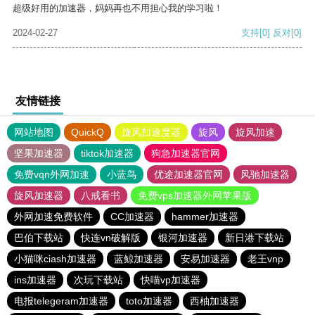
超级好用的加速器，妈妈再也不用担心我的学习啦！
2024-02-27
支持
[0]
反对
[0]
友情链接
网站地图
QuickQ
旋风加速度器
旋风
旋风加速
坚果加速器
tiktok加速器
狗急加速器官网
免费vqn外网加速
小蓝鸟
优途加速器官网
风驰加速器
旋风加速器
八戒看书
免费vps加速器外网苹果版
外网加速免费软件
CC加速器
hammer加速器
巴伯下载站
快连vn破解版
银河加速器
新日港下载站
小猫咪ciash加速器
蓝鲸加速器
安易加速器
老王vnp
ins加速器
次玩下载站
快喵vp加速器
电报telegeram加速器
toto加速器
西柚加速器