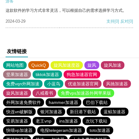
游客
这款软件的学习方式非常灵活，可以根据自己的需求选择学习方式。
2024-03-29
支持
[0]
反对
[0]
友情链接
网站地图
QuickQ
旋风加速度器
旋风
旋风加速
坚果加速器
tiktok加速器
狗急加速器官网
免费vqn外网加速
小蓝鸟
优途加速器官网
风驰加速器
旋风加速器
八戒看书
免费vps加速器外网苹果版
外网加速免费软件
hammer加速器
巴伯下载站
快连vn破解版
银河加速器
新日港下载站
蓝鲸加速器
安易加速器
老王vnp
ins加速器
次玩下载站
快喵vp加速器
电报telegeram加速器
toto加速器