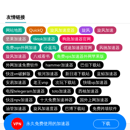
友情链接
网站地图
QuickQ
旋风加速度器
旋风
旋风加速
坚果加速器
tiktok加速器
狗急加速器官网
免费vqn外网加速
小蓝鸟
优途加速器官网
风驰加速器
旋风加速器
八戒看书
免费vps加速器外网苹果版
外网加速免费软件
hammer加速器
巴伯下载站
快连vn破解版
银河加速器
新日港下载站
蓝鲸加速器
安易加速器
老王vnp
次玩下载站
快喵vp加速器
电报telegeram加速器
toto加速器
西柚加速器
快连npv加速器
十大免费加速神器
国外上网加速器
油管加速器
旋风加速度器
巴博下载站
免费跨墙软件
quickq
胜春下载站
永久免费使用的加速器
下载