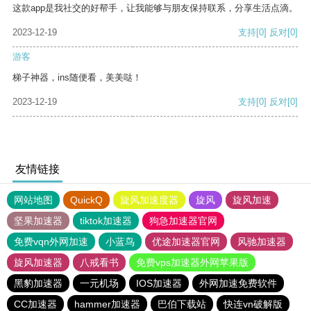
这款app是我社交的好帮手，让我能够与朋友保持联系，分享生活点滴。
2023-12-19
支持
[0]
反对
[0]
游客
梯子神器，ins随便看，美美哒！
2023-12-19
支持
[0]
反对
[0]
友情链接
网站地图
QuickQ
旋风加速度器
旋风
旋风加速
坚果加速器
tiktok加速器
狗急加速器官网
免费vqn外网加速
小蓝鸟
优途加速器官网
风驰加速器
旋风加速器
八戒看书
免费vps加速器外网苹果版
黑豹加速器
一元机场
IOS加速器
外网加速免费软件
CC加速器
hammer加速器
巴伯下载站
快连vn破解版