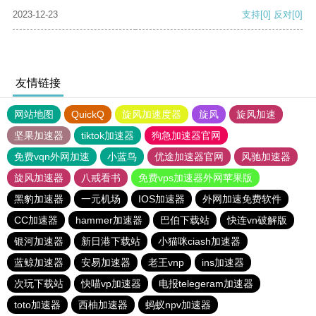
2023-12-23
支持
[0]
反对
[0]
友情链接
网站地图
QuickQ
旋风加速度器
旋风
旋风加速
坚果加速器
tiktok加速器
狗急加速器官网
免费vqn外网加速
小蓝鸟
优途加速器官网
风驰加速器
旋风加速器
八戒看书
免费vps加速器外网苹果版
黑豹加速器
一元机场
IOS加速器
外网加速免费软件
CC加速器
hammer加速器
巴伯下载站
快连vn破解版
银河加速器
新日港下载站
小猫咪ciash加速器
蓝鲸加速器
安易加速器
老王vnp
ins加速器
次玩下载站
快喵vp加速器
电报telegeram加速器
toto加速器
西柚加速器
蚂蚁npv加速器