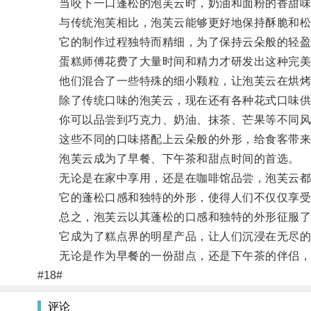
当咬下一口蓬松的泡芙云时，奶油和面粉的香甜味
与传统泡芙相比，泡芙云能够更好地保持酥脆和松
它的制作过程独特而精细，为了保持云朵般的轻盈
蛋糕师傅花费了大量时间和精力才研发出这种完美
他们混合了一些特殊的细小颗粒，让泡芙云在烘烤
除了传统口味的泡芙云，现在还有各种花式口味供
你可以品尝到巧克力、奶油、抹茶、芒果等不同风
这些不同的口味搭配上云朵般的外形，给食客带来
泡芙云成为了早餐、下午茶和甜点时间的首选。
无论是在家中享用，还是在咖啡馆品尝，泡芙云都
它的蓬松口感和独特的外形，使得人们不仅仅享受
总之，泡芙云以其蓬松的口感和独特的外形征服了
它成为了糕点界的明星产品，让人们沉浸在无尽的
无论是作为早餐的一份甜点，还是下午茶的伴侣，
#18#
评论