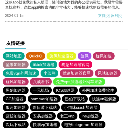
这款app就像我的私人助理，随时随地为我的办公提供帮助。我经常需要
查找资料，这款app的搜索功能非常强大，能够快速找到我需要的信息。
2024-01-15
支持
[0]
反对
[0]
友情链接
网站地图
QuickQ
旋风加速度器
旋风
旋风加速
坚果加速器
tiktok加速器
狗急加速器官网
免费vqn外网加速
小蓝鸟
优途加速器官网
风驰加速器
旋风加速器
八戒看书
免费vps加速器外网苹果版
黑豹加速器
一元机场
IOS加速器
外网加速免费软件
CC加速器
hammer加速器
巴伯下载站
快连vn破解版
银河加速器
新日港下载站
小猫咪ciash加速器
蓝鲸加速器
安易加速器
老王vnp
ins加速器
次玩下载站
快喵vp加速器
电报telegeram加速器