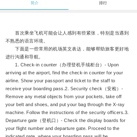
简介
排行
首次乘坐飞机可能会让人感到有些紧张，特别是当遇到
不熟悉的语言环境。
下面是一些常用的机场英文表达，能够帮助旅客更好地
进行沟通和导航。
1. Check-in counter（办理登机手续柜台）- Upon
arriving at the airport, find the check-in counter for your
airline. Show your passport and ticket to the staff to
receive your boarding pass.2. Security check（安检）-
Remove any metal objects from your pockets, take off
your belt and shoes, and put your bag through the X-ray
machine. Follow the instructions of the security officers.3.
Departure gate（登机口）- Check the display boards for
your flight number and departure gate. Proceed to the
indicated gate, where your boarding pass will be