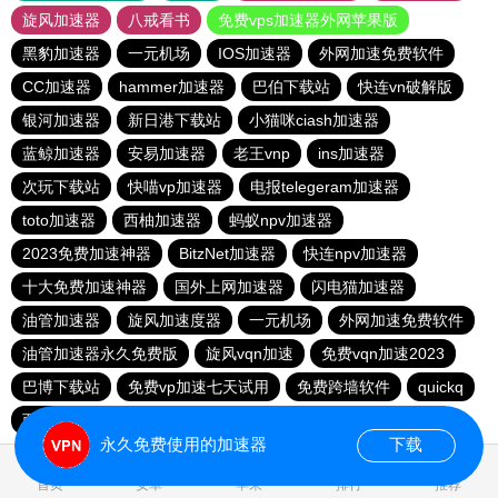
旋风加速器
八戒看书
免费vps加速器外网苹果版
黑豹加速器
一元机场
IOS加速器
外网加速免费软件
CC加速器
hammer加速器
巴伯下载站
快连vn破解版
银河加速器
新日港下载站
小猫咪ciash加速器
蓝鲸加速器
安易加速器
老王vnp
ins加速器
次玩下载站
快喵vp加速器
电报telegeram加速器
toto加速器
西柚加速器
蚂蚁npv加速器
2023免费加速神器
BitzNet加速器
快连npv加速器
十大免费加速神器
国外上网加速器
闪电猫加速器
油管加速器
旋风加速度器
一元机场
外网加速免费软件
油管加速器永久免费版
旋风vqn加速
免费vqn加速2023
巴博下载站
免费vp加速七天试用
免费跨墙软件
quickq
西柚加速器
胜春下载站
永久免费使用的加速器
下载
1.897194s
首页
安卓
苹果
排行
推荐