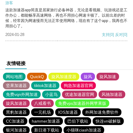
游客
这款加速器app简直是居家旅行必备神器，无论是看视频、玩游戏还是工
作办公，都能畅享高速网络，再也不用担心网速卡顿了。以前出差的时
候，经常因为网速慢而无法正常使用网络，现在有了这个app，我再也不
用担心了。
2024-01-28
支持
[0]
反对
[0]
友情链接
网站地图
QuickQ
旋风加速度器
旋风
旋风加速
坚果加速器
tiktok加速器
狗急加速器官网
免费vqn外网加速
小蓝鸟
优途加速器官网
风驰加速器
旋风加速器
八戒看书
免费vps加速器外网苹果版
黑豹加速器
一元机场
IOS加速器
外网加速免费软件
CC加速器
hammer加速器
巴伯下载站
快连vn破解版
银河加速器
新日港下载站
小猫咪ciash加速器