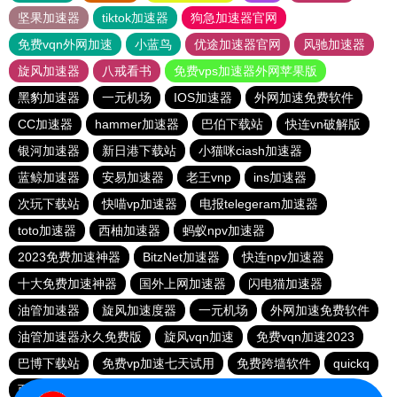
坚果加速器
tiktok加速器
狗急加速器官网
免费vqn外网加速
小蓝鸟
优途加速器官网
风驰加速器
旋风加速器
八戒看书
免费vps加速器外网苹果版
黑豹加速器
一元机场
IOS加速器
外网加速免费软件
CC加速器
hammer加速器
巴伯下载站
快连vn破解版
银河加速器
新日港下载站
小猫咪ciash加速器
蓝鲸加速器
安易加速器
老王vnp
ins加速器
次玩下载站
快喵vp加速器
电报telegeram加速器
toto加速器
西柚加速器
蚂蚁npv加速器
2023免费加速神器
BitzNet加速器
快连npv加速器
十大免费加速神器
国外上网加速器
闪电猫加速器
油管加速器
旋风加速度器
一元机场
外网加速免费软件
油管加速器永久免费版
旋风vqn加速
免费vqn加速2023
巴博下载站
免费vp加速七天试用
免费跨墙软件
quickq
西柚加速器
胜春下载站