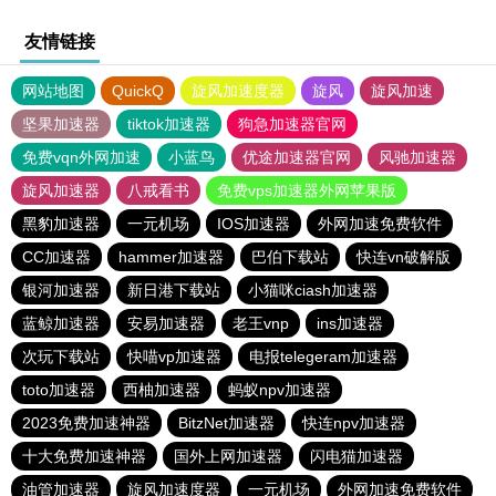
友情链接
网站地图
QuickQ
旋风加速度器
旋风
旋风加速
坚果加速器
tiktok加速器
狗急加速器官网
免费vqn外网加速
小蓝鸟
优途加速器官网
风驰加速器
旋风加速器
八戒看书
免费vps加速器外网苹果版
黑豹加速器
一元机场
IOS加速器
外网加速免费软件
CC加速器
hammer加速器
巴伯下载站
快连vn破解版
银河加速器
新日港下载站
小猫咪ciash加速器
蓝鲸加速器
安易加速器
老王vnp
ins加速器
次玩下载站
快喵vp加速器
电报telegeram加速器
toto加速器
西柚加速器
蚂蚁npv加速器
2023免费加速神器
BitzNet加速器
快连npv加速器
十大免费加速神器
国外上网加速器
闪电猫加速器
油管加速器
旋风加速度器
一元机场
外网加速免费软件