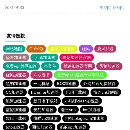
2024-01-30
支持
[0]
反对
[0]
友情链接
网站地图
QuickQ
旋风加速度器
旋风
旋风加速
坚果加速器
tiktok加速器
狗急加速器官网
免费vqn外网加速
小蓝鸟
优途加速器官网
风驰加速器
旋风加速器
八戒看书
免费vps加速器外网苹果版
黑豹加速器
一元机场
IOS加速器
外网加速免费软件
CC加速器
hammer加速器
巴伯下载站
快连vn破解版
银河加速器
新日港下载站
小猫咪ciash加速器
蓝鲸加速器
安易加速器
老王vnp
ins加速器
次玩下载站
快喵vp加速器
电报telegeram加速器
toto加速器
西柚加速器
蚂蚁npv加速器