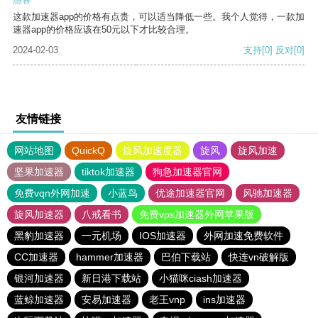
这款加速器app的价格有点贵，可以适当降低一些。我个人觉得，一款加
速器app的价格应该在50元以下才比较合理。
2024-02-03
支持
[0]
反对
[0]
友情链接
网站地图
QuickQ
旋风加速度器
旋风
旋风加速
坚果加速器
tiktok加速器
狗急加速器官网
免费vqn外网加速
小蓝鸟
优途加速器官网
风驰加速器
旋风加速器
八戒看书
免费vps加速器外网苹果版
黑豹加速器
一元机场
IOS加速器
外网加速免费软件
CC加速器
hammer加速器
巴伯下载站
快连vn破解版
银河加速器
新日港下载站
小猫咪ciash加速器
蓝鲸加速器
安易加速器
老王vnp
ins加速器