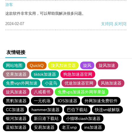
游客
这款软件非常实用，可以帮助我解决很多问题。
2024-02-07
支持
[0]
反对
[0]
友情链接
网站地图
QuickQ
旋风加速度器
旋风
旋风加速
坚果加速器
tiktok加速器
狗急加速器官网
免费vqn外网加速
小蓝鸟
优途加速器官网
风驰加速器
旋风加速器
八戒看书
免费vps加速器外网苹果版
黑豹加速器
一元机场
IOS加速器
外网加速免费软件
CC加速器
hammer加速器
巴伯下载站
快连vn破解版
银河加速器
新日港下载站
小猫咪ciash加速器
蓝鲸加速器
安易加速器
老王vnp
ins加速器