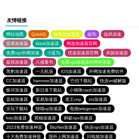
友情链接
网站地图
QuickQ
旋风加速度器
旋风
旋风加速
坚果加速器
tiktok加速器
狗急加速器官网
免费vqn外网加速
小蓝鸟
优途加速器官网
风驰加速器
旋风加速器
八戒看书
免费vps加速器外网苹果版
黑豹加速器
一元机场
IOS加速器
外网加速免费软件
CC加速器
hammer加速器
巴伯下载站
快连vn破解版
银河加速器
新日港下载站
小猫咪ciash加速器
蓝鲸加速器
安易加速器
老王vnp
ins加速器
次玩下载站
快喵vp加速器
电报telegeram加速器
toto加速器
西柚加速器
蚂蚁npv加速器
2023免费加速神器
BitzNet加速器
快连npv加速器
十大免费加速神器
国外上网加速器
闪电猫加速器