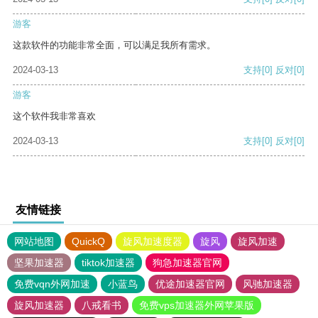
游客
这款软件的功能非常全面，可以满足我所有需求。
2024-03-13
支持
[0]
反对
[0]
游客
这个软件我非常喜欢
2024-03-13
支持
[0]
反对
[0]
友情链接
网站地图
QuickQ
旋风加速度器
旋风
旋风加速
坚果加速器
tiktok加速器
狗急加速器官网
免费vqn外网加速
小蓝鸟
优途加速器官网
风驰加速器
旋风加速器
八戒看书
免费vps加速器外网苹果版