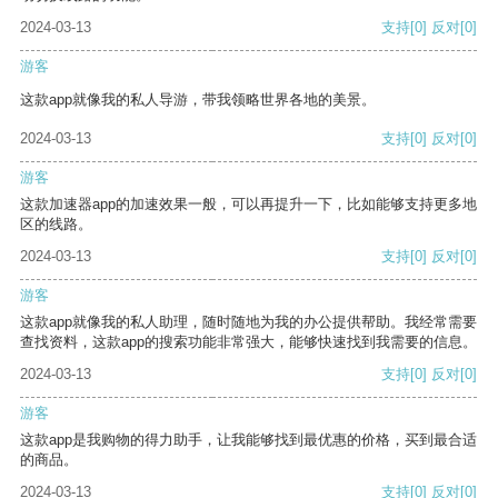
2024-03-13
支持
[0]
反对
[0]
游客
这款app就像我的私人导游，带我领略世界各地的美景。
2024-03-13
支持
[0]
反对
[0]
游客
这款加速器app的加速效果一般，可以再提升一下，比如能够支持更多地
区的线路。
2024-03-13
支持
[0]
反对
[0]
游客
这款app就像我的私人助理，随时随地为我的办公提供帮助。我经常需要
查找资料，这款app的搜索功能非常强大，能够快速找到我需要的信息。
2024-03-13
支持
[0]
反对
[0]
游客
这款app是我购物的得力助手，让我能够找到最优惠的价格，买到最合适
的商品。
2024-03-13
支持
[0]
反对
[0]