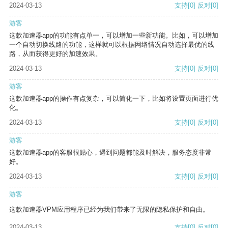
2024-03-13
支持
[0]
反对
[0]
游客
这款加速器app的功能有点单一，可以增加一些新功能。比如，可以增加
一个自动切换线路的功能，这样就可以根据网络情况自动选择最优的线
路，从而获得更好的加速效果。
2024-03-13
支持
[0]
反对
[0]
游客
这款加速器app的操作有点复杂，可以简化一下，比如将设置页面进行优
化。
2024-03-13
支持
[0]
反对
[0]
游客
这款加速器app的客服很贴心，遇到问题都能及时解决，服务态度非常
好。
2024-03-13
支持
[0]
反对
[0]
游客
这款加速器VPM应用程序已经为我们带来了无限的隐私保护和自由。
2024-03-13
支持
[0]
反对
[0]