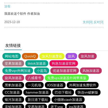
游客
我喜欢这个软件 作者加油
2023-12-18
支持
[0]
反对
[0]
友情链接
网站地图
QuickQ
旋风加速度器
旋风
旋风加速
坚果加速器
tiktok加速器
狗急加速器官网
免费vqn外网加速
小蓝鸟
优途加速器官网
风驰加速器
旋风加速器
八戒看书
免费vps加速器外网苹果版
黑豹加速器
一元机场
IOS加速器
外网加速免费软件
CC加速器
hammer加速器
巴伯下载站
快连vn破解版
银河加速器
新日港下载站
小猫咪ciash加速器
蓝鲸加速器
安易加速器
老王vnp
ins加速器