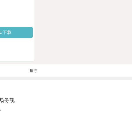
PC下载
排行
场份额。
。