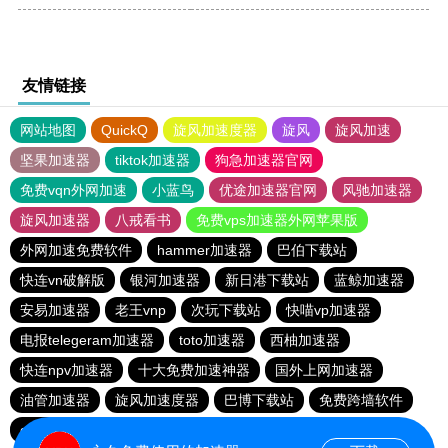
友情链接
网站地图
QuickQ
旋风加速度器
旋风
旋风加速
坚果加速器
tiktok加速器
狗急加速器官网
免费vqn外网加速
小蓝鸟
优途加速器官网
风驰加速器
旋风加速器
八戒看书
免费vps加速器外网苹果版
外网加速免费软件
hammer加速器
巴伯下载站
快连vn破解版
银河加速器
新日港下载站
蓝鲸加速器
安易加速器
老王vnp
次玩下载站
快喵vp加速器
电报telegeram加速器
toto加速器
西柚加速器
快连npv加速器
十大免费加速神器
国外上网加速器
油管加速器
旋风加速度器
巴博下载站
免费跨墙软件
quickq
胜春下载站