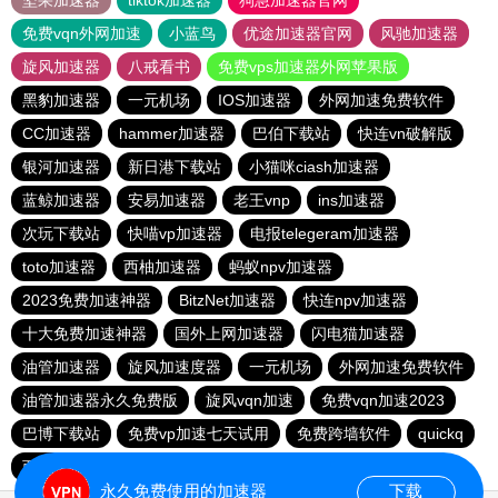
坚果加速器
tiktok加速器
狗急加速器官网
免费vqn外网加速
小蓝鸟
优途加速器官网
风驰加速器
旋风加速器
八戒看书
免费vps加速器外网苹果版
黑豹加速器
一元机场
IOS加速器
外网加速免费软件
CC加速器
hammer加速器
巴伯下载站
快连vn破解版
银河加速器
新日港下载站
小猫咪ciash加速器
蓝鲸加速器
安易加速器
老王vnp
ins加速器
次玩下载站
快喵vp加速器
电报telegeram加速器
toto加速器
西柚加速器
蚂蚁npv加速器
2023免费加速神器
BitzNet加速器
快连npv加速器
十大免费加速神器
国外上网加速器
闪电猫加速器
油管加速器
旋风加速度器
一元机场
外网加速免费软件
油管加速器永久免费版
旋风vqn加速
免费vqn加速2023
巴博下载站
免费vp加速七天试用
免费跨墙软件
quickq
西柚加速器
胜春下载站
永久免费使用的加速器
下载