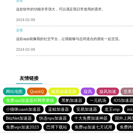
游客
这款软件的功能非常强大，可以满足我日常使用的需求。
2024-02-09
游客
这款app就像我的社交平台，让我能够与志同道合的朋友一起交流。
2024-02-09
友情链接
网站地图
QuickQ
旋风加速度器
旋风
旋风加速
坚果
免费vps加速器外网苹果版
黑豹加速器
一元机场
IOS加速
小猫咪ciash加速器
蓝鲸加速器
安易加速器
老王vnp
in
BitzNet加速器
快连npv加速器
十大免费加速神器
国外上网
免费vqn加速2023
巴博下载站
免费vp加速七天试用
免费跨