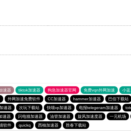
加速器
tiktok加速器
狗急加速器官网
免费vqn外网加速
小蓝
器
外网加速免费软件
CC加速器
hammer加速器
巴伯下载站
s加速器
次玩下载站
快喵vp加速器
电报telegeram加速器
to
加速器
闪电猫加速器
油管加速器
旋风加速度器
一元机场
墙软件
quickq
西柚加速器
胜春下载站