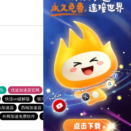
支持
[0]
反对
[0]
支持
[0]
反对
[0]
鸟
优途加速器官网
风驰加速器
旋风加速器
八戒看书
快连vn破解版
银河加速器
新日港下载站
to加速器
西柚加速器
蚂蚁npv加速器
2023免费加速神器
外网加速免费软件
油管加速器永久免费版
旋风vqn加速