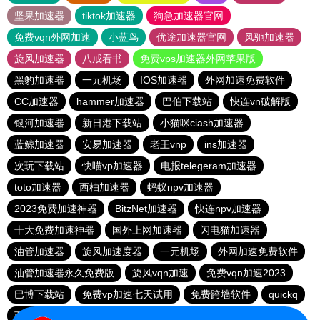
坚果加速器
tiktok加速器
狗急加速器官网
免费vqn外网加速
小蓝鸟
优途加速器官网
风驰加速器
旋风加速器
八戒看书
免费vps加速器外网苹果版
黑豹加速器
一元机场
IOS加速器
外网加速免费软件
CC加速器
hammer加速器
巴伯下载站
快连vn破解版
银河加速器
新日港下载站
小猫咪ciash加速器
蓝鲸加速器
安易加速器
老王vnp
ins加速器
次玩下载站
快喵vp加速器
电报telegeram加速器
toto加速器
西柚加速器
蚂蚁npv加速器
2023免费加速神器
BitzNet加速器
快连npv加速器
十大免费加速神器
国外上网加速器
闪电猫加速器
油管加速器
旋风加速度器
一元机场
外网加速免费软件
油管加速器永久免费版
旋风vqn加速
免费vqn加速2023
巴博下载站
免费vp加速七天试用
免费跨墙软件
quickq
西柚加速器
胜春下载站