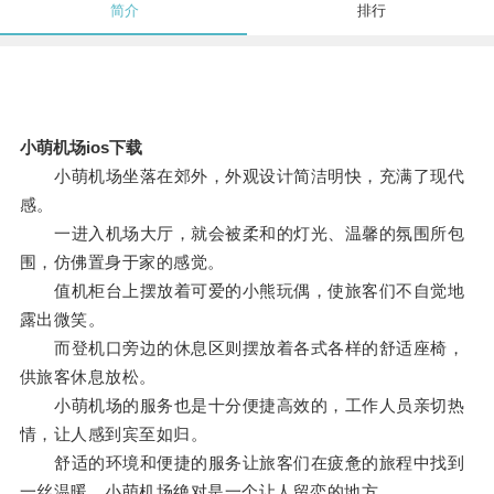
简介
排行
小萌机场ios下载
小萌机场坐落在郊外，外观设计简洁明快，充满了现代
感。
一进入机场大厅，就会被柔和的灯光、温馨的氛围所包
围，仿佛置身于家的感觉。
值机柜台上摆放着可爱的小熊玩偶，使旅客们不自觉地
露出微笑。
而登机口旁边的休息区则摆放着各式各样的舒适座椅，
供旅客休息放松。
小萌机场的服务也是十分便捷高效的，工作人员亲切热
情，让人感到宾至如归。
舒适的环境和便捷的服务让旅客们在疲惫的旅程中找到
一丝温暖，小萌机场绝对是一个让人留恋的地方。