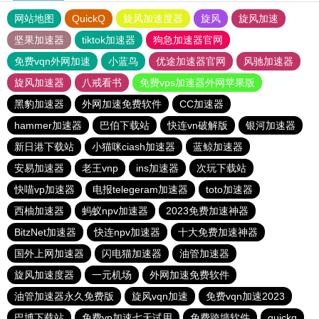
网站地图
QuickQ
旋风加速度器
旋风
旋风加速
坚果加速器
tiktok加速器
狗急加速器官网
免费vqn外网加速
小蓝鸟
优途加速器官网
风驰加速器
旋风加速器
八戒看书
免费vps加速器外网苹果版
黑豹加速器
外网加速免费软件
CC加速器
hammer加速器
巴伯下载站
快连vn破解版
银河加速器
新日港下载站
小猫咪ciash加速器
蓝鲸加速器
安易加速器
老王vnp
ins加速器
次玩下载站
快喵vp加速器
电报telegeram加速器
toto加速器
西柚加速器
蚂蚁npv加速器
2023免费加速神器
BitzNet加速器
快连npv加速器
十大免费加速神器
国外上网加速器
闪电猫加速器
油管加速器
旋风加速度器
一元机场
外网加速免费软件
油管加速器永久免费版
旋风vqn加速
免费vqn加速2023
巴博下载站
免费vp加速七天试用
免费跨墙软件
quickq